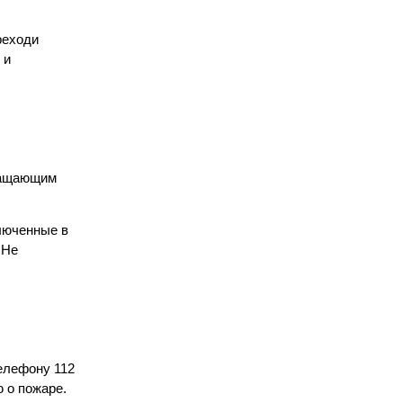
реходи
 и
вращающим
люченные в
 Не
елефону 112
 о пожаре.