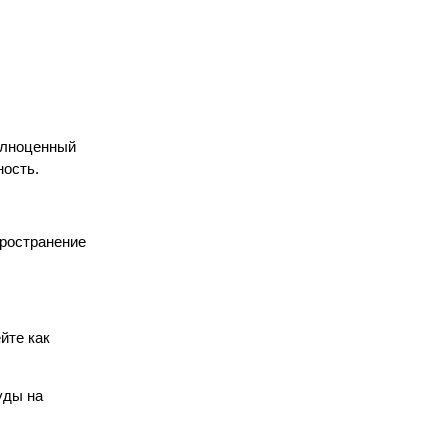
олноценный
ность.
пространение
йте как
уды на