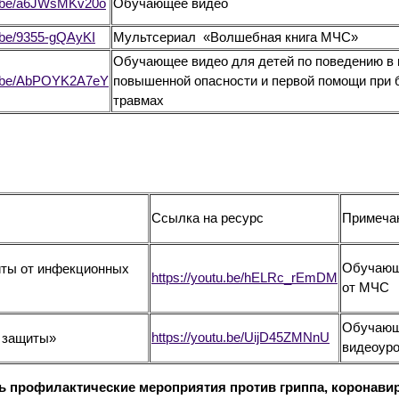
tu.be/a6JWsMKv20o
Обучающее видео
u.be/9355-gQAyKI
Мультсериал «Волшебная книга МЧС»
Обучающее видео для детей по поведению в
tu.be/AbPOYK2A7eY
повышенной опасности и первой помощи при
травмах
Ссылка на ресурс
Примеча
Обучающ
иты от инфекционных
https://youtu.be/hELRc_rEmDM
от МЧС
Обучаю
https://youtu.be/UijD45ZMNnU
 защиты»
видеоуро
ь профилактические мероприятия против гриппа, коронави