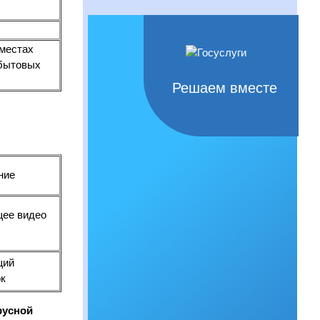
 местах
 бытовых
Решаем вместе
ние
ее видео
щий
к
русной