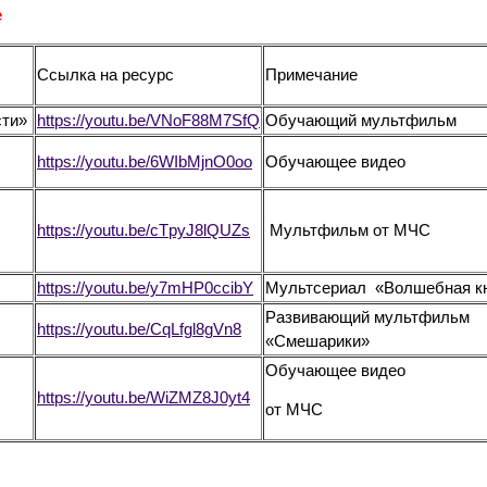
е
Ссылка на ресурс
Примечание
сти»
https://youtu.be/VNoF88M7SfQ
Обучающий мультфильм
https://youtu.be/6WIbMjnO0oo
Обучающее видео
https://youtu.be/cTpyJ8lQUZs
Мультфильм от МЧС
https://youtu.be/y7mHP0ccibY
Мультсериал «Волшебная к
Развивающий мультфильм
https://youtu.be/CqLfgl8gVn8
«Смешарики»
Обучающее видео
https://youtu.be/WiZMZ8J0yt4
от МЧС