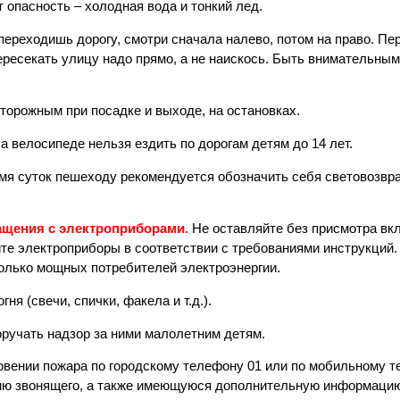
т опасность – холодная вода и тонкий лед.
переходишь дорогу, смотри сначала налево, потом на право. Пе
ересекать улицу надо прямо, а не наискось. Быть внимательным
орожным при посадке и выходе, на остановках.
а велосипеде нельзя ездить по дорогам детям до 14 лет.
ремя суток пешеходу рекомендуется обозначить себя световоз
ащения с электроприборами.
Не оставляйте без присмотра вк
е электроприборы в соответствии с требованиями инструкций.
олько мощных потребителей электроэнергии.
я (свечи, спички, факела и т.д.).
оручать надзор за ними малолетним детям.
ении пожара по городскому телефону 01 или по мобильному т
ию звонящего, а также имеющуюся дополнительную информацию