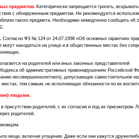
ных предметов.
Категорически запрещается трогать, вскрывать
йствия с обнаруженным предметом. Не рекомендуется использов
вблизи такого предмета. Необходимо немедленно сообщить об 
2.
е
.
Согласно ФЗ № 124 от 24.07.1998 «Об основных гарантиях пра
 могут находиться на улице и в общественных местах без соп
меняющих.
злагается на родителей или иных законных представителей
35 Кодекса об административных правонарушениях Российской Ф
танию несовершеннолетнего), допускающих самостоятельное н
местах, тем самым, не исполняющих обязанности по их воспит
ыми) людьми.
в присутствии родителей, с их согласия и под их присмотром. 
ерез родителей.
накомцем.
было вещи, включая угощения. Даже если они кажутся дружелюб