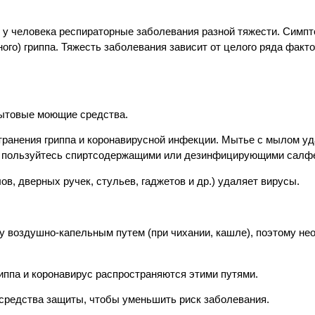
 у человека респираторные заболевания разной тяжести. Симп
го) гриппа. Тяжесть заболевания зависит от целого ряда факто
бытовые моющие средства.
странения гриппа и коронавирусной инфекции. Мытье с мылом у
м, пользуйтесь спиртсодержащими или дезинфицирующими салф
в, дверных ручек, стульев, гаджетов и др.) удаляет вирусы.
у воздушно-капельным путем (при чихании, кашле), поэтому не
гриппа и коронавирус распространяются этими путями.
средства защиты, чтобы уменьшить риск заболевания.