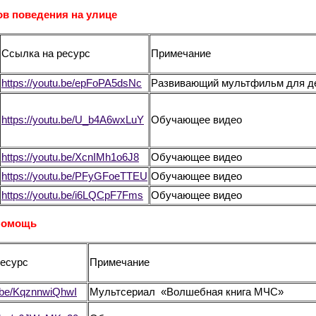
ов поведения на улице
Ссылка на ресурс
Примечание
https://youtu.be/epFoPA5dsNc
Развивающий мультфильм для д
https://youtu.be/U_b4A6wxLuY
Обучающее видео
https://youtu.be/XcnIMh1o6J8
Обучающее видео
https://youtu.be/PFyGFoeTTEU
Обучающее видео
https://youtu.be/i6LQCpF7Fms
Обучающее видео
помощь
ресурс
Примечание
u.be/KqznnwiQhwI
Мультсериал «Волшебная книга МЧС»