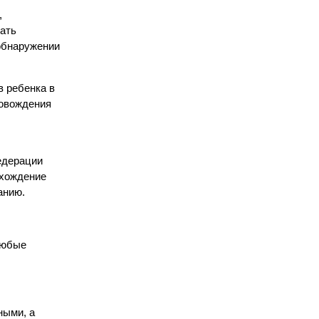
,
ать
обнаружении
в ребенка в
ровождения
едерации
ахождение
анию.
Любые
ными, а