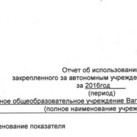
Всероссийский проект «Мини-футбол в
школе»
13.04.2026
Отмена занятий на 10.03.2026
10.03.2026
Отмена занятий на 06.03.2026
06.03.2026
Алгоритм действий при вооруженном
нападении и захвате заложников
17.02.2026
Порядок приема на обучение по
образовательным программам среднего
профессионального образования на базе
основного общего образования в
государственные образовательные