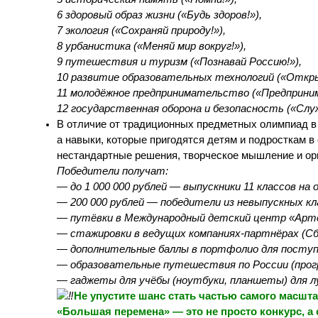
6 здоровый образ жизни («Будь здоров!»),
7 экология («Сохраняй природу!»),
8 урбанистика («Меняй мир вокруг!»),
9 путешествия и туризм («Познавай Россию!»),
10 развитие образовательных технологий («Откры
11 молодёжное предпринимательство («Предприним
12 государственная оборона и безопасность («Слу
В отличие от традиционных предметных олимпиад в
а навыки, которые пригодятся детям и подросткам в
нестандартные решения, творческое мышление и ор
Победители получат:
— до 1 000 000 рублей — выпускники 11 классов на 
— 200 000 рублей — победители из невыпускных кл
— путёвки в Международный детский центр «Арт
— стажировки в ведущих компаниях‑партнёрах (Сбе
— дополнительные баллы в портфолио для поступл
— образовательные путешествия по России (прог
— гаджеты для учёбы (ноутбуки, планшеты) для л
Не упустите шанс стать частью самого масшта
«Большая перемена» — это не просто конкурс, а с