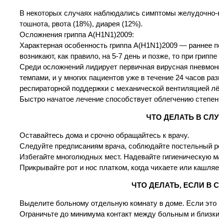
В некоторых случаях наблюдались симптомы желудочно-ки
тошнота, рвота (18%), диарея (12%).
Осложнения гриппа А(Н1N1)2009:
Характерная особенность гриппа А(Н1N1)2009 — раннее п
возникают, как правило, на 5-7 день и позже, то при грип
Среди осложнений лидирует первичная вирусная пневмон
темпами, и у многих пациентов уже в течение 24 часов 
респираторной поддержки с механической вентиляцией лё
Быстро начатое лечение способствует облегчению степен
ЧТО ДЕЛАТЬ В СЛ
Оставайтесь дома и срочно обращайтесь к врачу.
Следуйте предписаниям врача, соблюдайте постельный р
Избегайте многолюдных мест. Надевайте гигиеническую м
Прикрывайте рот и нос платком, когда чихаете или кашля
ЧТО ДЕЛАТЬ, ЕСЛИ В 
Выделите больному отдельную комнату в доме. Если это 
Ограничьте до минимума контакт между больным и близк