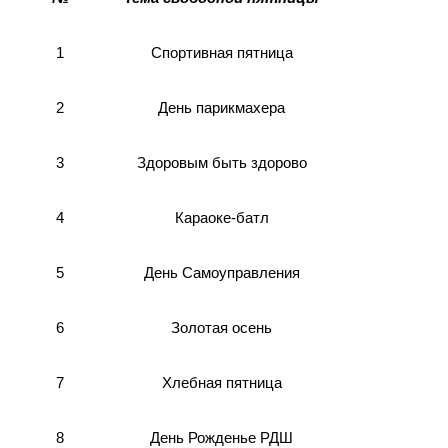
Спортивная пятница
1
День парикмахера
2
3
Здоровым быть здорово
Караоке-батл
4
5
День Самоуправления
Золотая осень
6
7
Хлебная пятница
День Рожденье РДШ
8