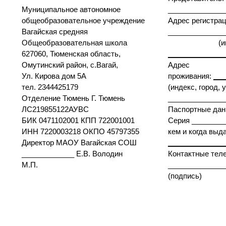
Муниципальное автономное
______________
общеобразовательное учреждение
Адрес регистрац
Вагайская средняя
______
Общеобразовательная школа
(индекс, го
627060, Тюменская область,
______________
Омутинский район, с.Вагай,
Адрес
Ул. Кирова дом 5А
проживания:
___
тел. 2344425179
(индекс, город, у
Отделение Тюмень Г. Тюмень
______________
ЛС219855122АУВС
Паспортные дан
БИК 0471102001 КПП 722001001
Серия ________
ИНН 7220003218 ОКПО 45797355
кем и когда выд
Директор МАОУ Вагайская СОШ
______________
_____________ Е.В. Володин
Контактные тел
М.П.
______________
(подпись) (