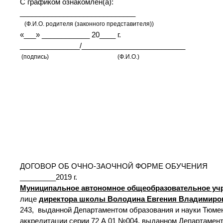
С графиком ознакомлен(а):
_____________________________
(Ф.И.О. родителя (законного представителя))
«___» ____________ 20____ г.
_______________/__________________________
(подпись) (Ф.И.О.)
ДОГОВОР ОБ ОЧНО-ЗАОЧНОЙ ФОРМЕ ОБУЧЕНИЯ
_________2019 
Муниципальное автономное общеобразовательное уч
лице
директора школы Володина Евгения Владимиро
243, выданной Департаментом образования и науки Тюменс
аккредитации серии 72 А 01 №004, выданном Департамент