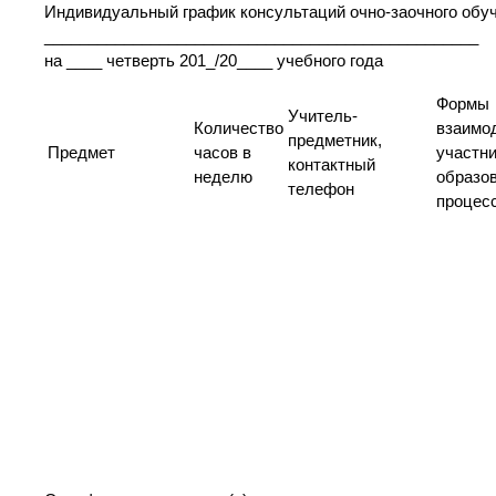
Индивидуальный график консультаций очно-заочного обу
_________________________________________________
на ____ четверть 201_/20____ учебного года
Формы
Учитель-
Количество
взаимо
предметник,
Предмет
часов в
участн
контактный
неделю
образо
телефон
процес