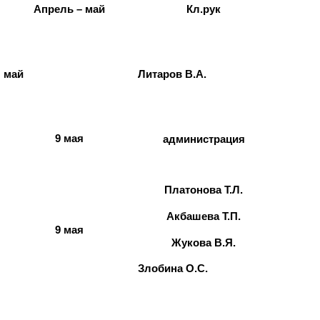
Апрель – май
Кл.рук
май
Литаров В.А.
9 мая
администрация
Платонова Т.Л.
Акбашева Т.П.
9 мая
Жукова В.Я.
Злобина О.С.