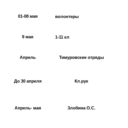
01-08 мая
волонтеры
9 мая
1-11 кл
Апрель
Тимуровские отряды
До 30 апреля
Кл.рук
Апрель- мая
Злобина О.С.