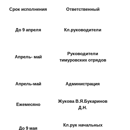
Ответственный
Срок исполнения
До 9 апреля
Кл.руководители
Руководители
Апрель- май
тимуровских отрядов
Апрель-май
Администрация
Жукова В.Я.
Букаринов
Ежемесяно
Д.Н.
Кл.рук начальных
До 9 мая