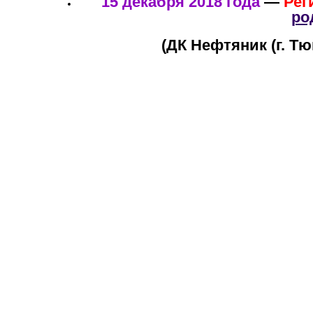
15 декабря 2018 года
—
Рег
ро
(ДК Нефтяник (г. Тюм