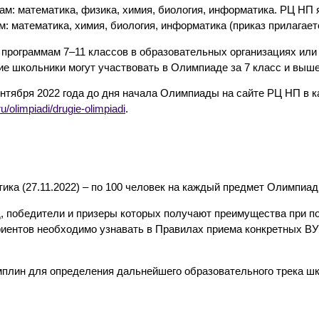
м: математика, физика, химия, биология, информатика. РЦ НП 
: математика, химия, биология, информатика (приказ прилагает
 программам 7–11 классов в образовательных организациях или
е школьники могут участвовать в Олимпиаде за 7 класс и выше
ентября 2022 года до дня начала Олимпиады на сайте РЦ НП в к
u/olimpiadi/drugie-olimpiadi
.
атика (27.11.2022) – по 100 человек на каждый предмет Олимпиад
, победители и призеры которых получают преимущества при п
иентов необходимо узнавать в Правилах приема конкретных ВУ
мплин для определения дальнейшего образовательного трека шк