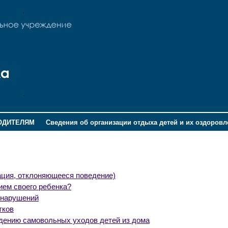
ОДИТЕЛЯМ
Сведения об организации отдыха детей и их оздоров
ация, отклоняющееся поведение)
ием своего ребенка?
онарушений
тков
дению самовольных уходов детей из дома