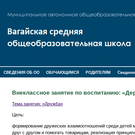
СВЕДЕНИЯ ОБ ОО
ОБУЧАЮЩИМСЯ
РОДИТЕЛЯМ
Сведения
ДОПОЛНИТЕЛЬНАЯ ИНФОРМАЦИЯ
Внеклассное занятие по воспитанию: «Д
Тема занятия: «Дружба»
Цель:
формирование дружеских взаимоотношений среди детей м
друг с другом и помогать товарищам, реализация принцип