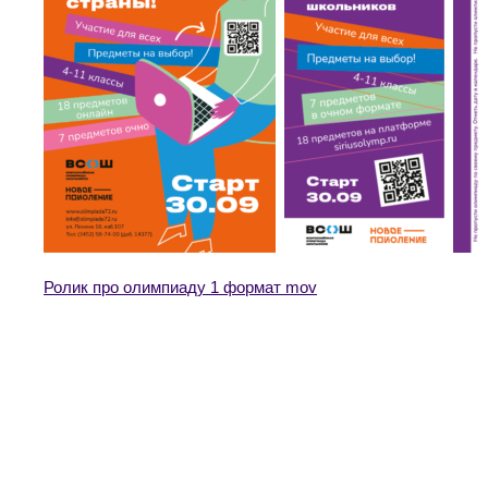
Ролик про олимпиаду 1 формат mov